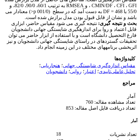
CMIN/DF ، CFI ، GFI ، و RMSEA به ترتیب 60/1، 90/0، 82/0، و
55/0 با 468 = DF به دست آمد که در سطح (001/0 p<) معنادار می
باشد و نشان از قابل قبول بودن مدل برازش شده است.
بحث و نتیجه گیری:
نتیجه گیری می شود مقیاس حاضر، ابزاری
قابل اعتماد و روا برای اندازه­گیری شایستگی جهانی دانشجویان
فارغ التحصیل دانشگاه است و با استفاده از ابزار حاضر می توان
تحقیقات گسترده­ای در راستای شایستگی جهانی دانشجویان و نیز
اثربخشی برنامه­های مختلف در این زمینه انجام داد.
کلیدواژه‌ها
مقیاس اندازه‌گیری شایستگی جهانی
؛
هنجاریابی
؛
تحلیل‌عاملی‌تاییدی
؛
اعتبار
؛
روایی
؛
دانشجویان
مراجع
آمار
تعداد مشاهده مقاله: 760
تعداد دریافت فایل اصل مقاله: 853
آمار
18
تعداد نشریات