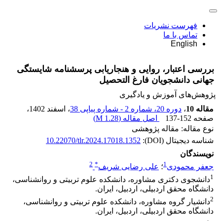
فهرست نشریات
تماس با ما
English
بررسی اعتبار، روایی و هنجاریابی پرسشنامه شایستگی
جهانی دانشجویان فارغ التحصیل
پژوهش‌های آموزش و یادگیری
مقاله 10
،
دوره 20، شماره 2 - شماره پیاپی 38
، اسفند 1402
،
صفحه
137-152
اصل مقاله (
1.28 M
)
نوع مقاله: مقاله پژوهشی
شناسه دیجیتال (DOI):
10.22070/tlr.2024.17018.1352
نویسندگان
2
*
1
جعفر محمودی
؛
علی رضایی شریف
1
دانشجوی دکتری مشاوره، دانشکده علوم تربیتی و روانشناسی،
دانشگاه محقق اردبیلی، اردبیل، ایران.
2
دانشیار گروه مشاوره، دانشکده علوم تربیتی و روانشناسی،
دانشگاه محقق اردبیلی، اردبیل، ایران.