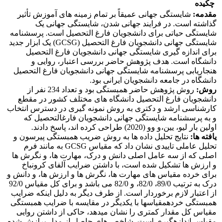
چکیده
مقدمه:
شایستگی جهانی عمیقاً بر تمام زمینه های آموزش تأثیر
گذاشته است. در فرایند جهانی شدن، شایستگی جهانی یک
شایستگی حیاتی برای دانشجویان فارغ التحصیل است. پرسشنامه
شایستگی جهانی دانشجویان فارغ التحصیل (GCSG) یک ابزار جدید
برای اندازه گیری شایستگی جهانی دانشجویان فارغ التحصیل
دانشگاه است. هدف پژوهش حاضر بررسی اعتبار، روایی و
هنجاریابی پرسشنامه شایستگی جهانی دانشجویان فارغ التحصیل
دانشگاه در جامعه دانشجویان ایرانی بود.
روش:
روش پژوهش حاضر همبستگی بود و تعداد 234 نفر از
دانشجویان فارغ التحصیل دانشگاه های مختلف کشور در مقطع
کارشناسی ارشد و دکتری به روش نمونه گیری در دسترس انتخاب
و به پرسشنامه شایستگی جهانی دانشجویان فارغ­التحصیل که
اولین بار لیو، یین،و وو (2020) طراحی کرده اند، پاسخ دادند.
یافته ها:
نتایج تحلیل داده ها به روش ضریب همبستگی پیرسون و
تحلیل عاملی تاییدی نشان داد که مقیاس GCSG به مانند فرم
اصلی که از سه عامل اصلی دانش و درک، مهارت ها، و نگرش ها
و ارزش ها تشکیل شده است، با داشتن ضرایب آلفای کرونباخ
برای خرده مقیاس های مهارت ها، نگرش ها و ارزش ها، و دانش و
درک به ترتیب 89/0، 82/0، و 82/0 می باشد و برای کل مقیاس 92/0
از اعتبار لازم برخوردار است. از طرف دیگر به دلیل اینکه ضرایب
همبستگی خرده­مقیاس­ها با یکدیگر در مقایسه با ضرایب همبستگی
مقیاس کل مقدار کم­تری را نشان می­دهد، حاکی از داشتن روایی
مقیاس اندازه­گیری است. شاخص های حاصل از مدل برازش شده